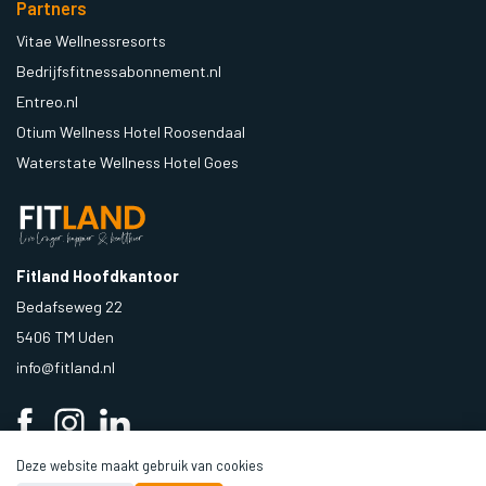
Partners
Vitae Wellnessresorts
Bedrijfsfitnessabonnement.nl
Entreo.nl
Otium Wellness Hotel Roosendaal
Waterstate Wellness Hotel Goes
Fitland Hoofdkantoor
Bedafseweg 22
5406 TM Uden
info@fitland.nl
Deze website maakt gebruik van cookies
a
Digital Layers
website