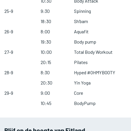
10:30
Body Attack
25-9
9:30
Spinning
18:30
Sh’bam
26-9
8:00
Aquafit
19:30
Body pump
27-9
10:00
Total Body Workout
20:15
Pilates
28-9
8:30
Hyped #OHMYBOOTY
20:30
Yin Yoga
29-9
9:00
Core
10:45
BodyPump
Blijf op de hoogte van Fitland