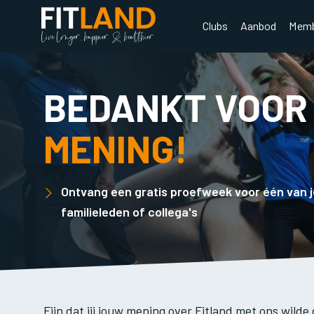
Clubs
Aanbod
Memb
BEDANKT VOOR
MENING!
Ontvang een gratis proefweek voor één van j
familieleden of collega's
Fijn dat jij jouw mening over Fitland met ons wild