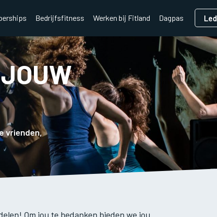
erships
Bedrijfsfitness
Werken bij Fitland
Dagpas
Le
 JOUW
e vrienden,
e delen! Om jou te bedanken bieden we jou