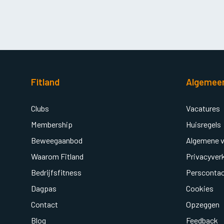
Fitland
Algemee
Clubs
Vacatures
Membership
Huisregels
Beweegaanbod
Algemene 
Waarom Fitland
Privacyverk
Bedrijfsfitness
Persconta
Dagpas
Cookies
Contact
Opzeggen
Blog
Feedback