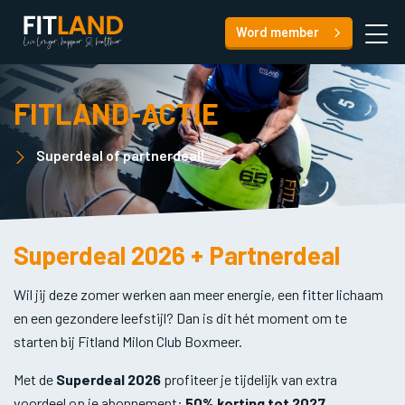
Word member
FITLAND-ACTIE
Superdeal of partnerdeal!
Superdeal 2026 + Partnerdeal
Wil jij deze zomer werken aan meer energie, een fitter lichaam
en een gezondere leefstijl? Dan is dit hét moment om te
starten bij Fitland Milon Club Boxmeer.
Met de
Superdeal 2026
profiteer je tijdelijk van extra
voordeel op je abonnement:
50% korting tot 2027