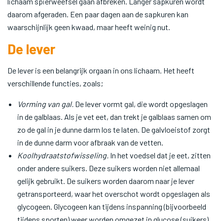
lichaam spierweefsel gaan afbreken. Langer sapkuren wordt
daarom afgeraden. Een paar dagen aan de sapkuren kan
waarschijnlijk geen kwaad, maar heeft weinig nut.
De lever
De lever is een belangrijk orgaan in ons lichaam. Het heeft
verschillende functies, zoals;
Vorming van gal.
De lever vormt gal, die wordt opgeslagen
in de galblaas. Als je vet eet, dan trekt je galblaas samen om
zo de gal in je dunne darm los te laten. De galvloeistof zorgt
in de dunne darm voor afbraak van de vetten.
Koolhydraatstofwisseling.
In het voedsel dat je eet, zitten
onder andere suikers. Deze suikers worden niet allemaal
gelijk gebruikt. De suikers worden daarom naar je lever
getransporteerd, waar het overschot wordt opgeslagen als
glycogeen. Glycogeen kan tijdens inspanning (bijvoorbeeld
tijdens sporten) weer worden omgezet in glucose (suikers)